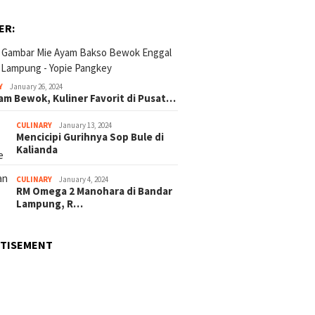
ER:
Y
January 26, 2024
am Bewok, Kuliner Favorit di Pusat…
CULINARY
January 13, 2024
Mencicipi Gurihnya Sop Bule di
Kalianda
CULINARY
January 4, 2024
RM Omega 2 Manohara di Bandar
Lampung, R…
RTISEMENT