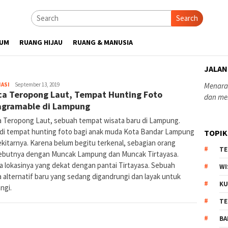
Search
UM
RUANG HIJAU
RUANG & MANUSIA
JALAN
yopiefranz
ASI
September 13, 2019
Menaras
a Teropong Laut, Tempat Hunting Foto
dan me
agramable di Lampung
 Teropong Laut, sebuah tempat wisata baru di Lampung.
di tempat hunting foto bagi anak muda Kota Bandar Lampung
TOPIK
ekitarnya. Karena belum begitu terkenal, sebagian orang
TE
butnya dengan Muncak Lampung dan Muncak Tirtayasa.
a lokasinya yang dekat dengan pantai Tirtayasa. Sebuah
WI
a alternatif baru yang sedang digandrungi dan layak untuk
KU
ngi.
TE
BA