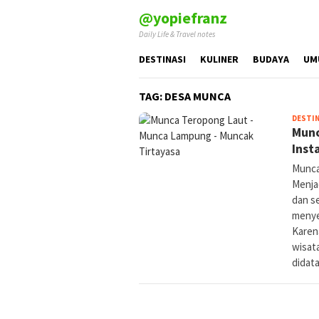
Skip
@yopiefranz
to
Daily Life & Travel notes
content
DESTINASI
KULINER
BUDAYA
UM
TAG:
DESA MUNCA
DESTIN
Munc
Inst
Munca
Menja
dan s
menye
Karen
wisat
didata