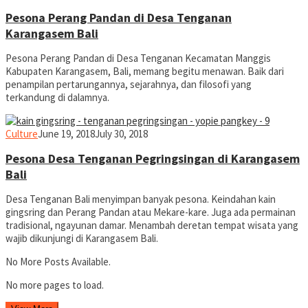
Pesona Perang Pandan di Desa Tenganan
Karangasem Bali
Pesona Perang Pandan di Desa Tenganan Kecamatan Manggis
Kabupaten Karangasem, Bali, memang begitu menawan. Baik dari
penampilan pertarungannya, sejarahnya, dan filosofi yang
terkandung di dalamnya.
yopiefranz
Culture
June 19, 2018
July 30, 2018
Pesona Desa Tenganan Pegringsingan di Karangasem
Bali
Desa Tenganan Bali menyimpan banyak pesona. Keindahan kain
gingsring dan Perang Pandan atau Mekare-kare. Juga ada permainan
tradisional, ngayunan damar. Menambah deretan tempat wisata yang
wajib dikunjungi di Karangasem Bali.
No More Posts Available.
No more pages to load.