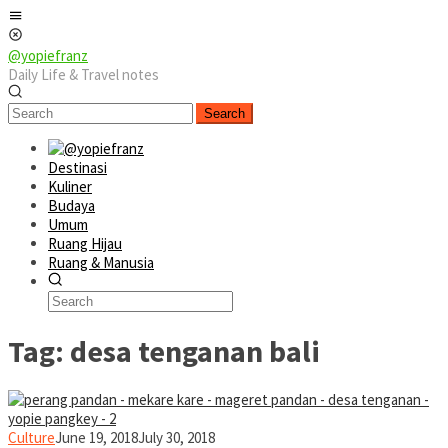
Skip
Mobile
to
Menu
content
@yopiefranz
Daily Life & Travel notes
Search
Destinasi
Kuliner
Budaya
Umum
Ruang Hijau
Ruang & Manusia
Tag:
desa tenganan bali
yopiefranz
Culture
June 19, 2018
July 30, 2018