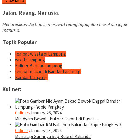
View More
Jalan. Ruang. Manusia.
Menarasikan destinasi, merawat ruang hijau, dan merekam jejak
manusia.
Topik Populer
tempat wisata di Lampung
wisata lampung
Kuliner Bandar Lampung
tempat makan di Bandar Lampung
Bandar Lampung
Kuliner:
Culinary
January 26, 2024
Mie Ayam Bewok, Kuliner Favorit di Pusat…
Culinary
January 13, 2024
Mencicipi Gurihnya Sop Bule di Kalianda