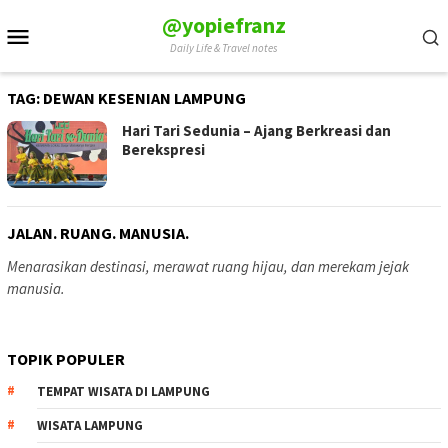
Skip
@yopiefranz
Mobile
to
Daily Life & Travel notes
Menu
content
TAG:
DEWAN KESENIAN LAMPUNG
Hari Tari Sedunia – Ajang Berkreasi dan
Berekspresi
JALAN. RUANG. MANUSIA.
Menarasikan destinasi, merawat ruang hijau, dan merekam jejak
manusia.
TOPIK POPULER
TEMPAT WISATA DI LAMPUNG
WISATA LAMPUNG