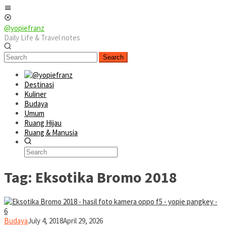
Skip
Mobile
to
Menu
content
@yopiefranz
Daily Life & Travel notes
Search
Destinasi
Kuliner
Budaya
Umum
Ruang Hijau
Ruang & Manusia
Tag:
Eksotika Bromo 2018
yopiefranz
Budaya
July 4, 2018
April 29, 2026