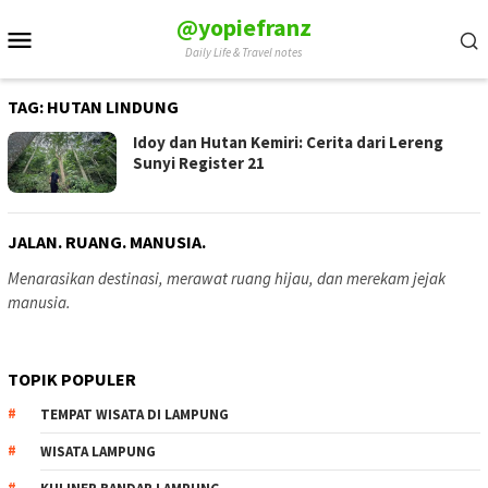
Skip
@yopiefranz
Mobile
to
Daily Life & Travel notes
Menu
content
TAG:
HUTAN LINDUNG
Idoy dan Hutan Kemiri: Cerita dari Lereng
Sunyi Register 21
JALAN. RUANG. MANUSIA.
Menarasikan destinasi, merawat ruang hijau, dan merekam jejak
manusia.
TOPIK POPULER
TEMPAT WISATA DI LAMPUNG
WISATA LAMPUNG