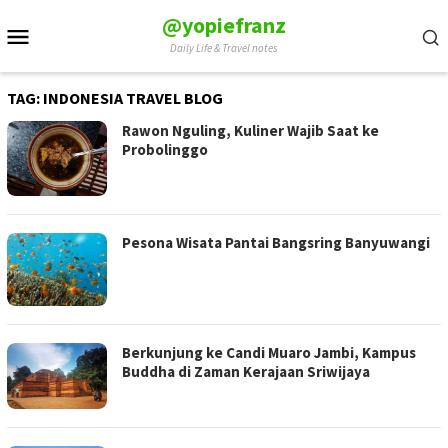
Skip
@yopiefranz
Mobile
to
Daily Life & Travel notes
Menu
content
TAG:
INDONESIA TRAVEL BLOG
Rawon Nguling, Kuliner Wajib Saat ke
Probolinggo
Pesona Wisata Pantai Bangsring Banyuwangi
Berkunjung ke Candi Muaro Jambi, Kampus
Buddha di Zaman Kerajaan Sriwijaya