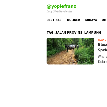
Skip
@yopiefranz
to
Daily Life & Travel notes
content
DESTINASI
KULINER
BUDAYA
UM
TAG:
JALAN PROVINSI LAMPUNG
RUANG 
Blus
Spek
Where
Dulu 