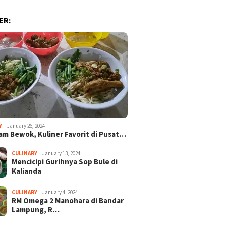
ER:
Y
January 26, 2024
am Bewok, Kuliner Favorit di Pusat…
CULINARY
January 13, 2024
Mencicipi Gurihnya Sop Bule di
Kalianda
CULINARY
January 4, 2024
RM Omega 2 Manohara di Bandar
Lampung, R…