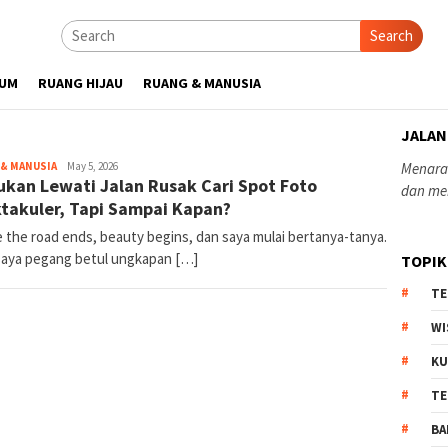
Search
UM
RUANG HIJAU
RUANG & MANUSIA
JALAN
yopiefranz
& MANUSIA
May 5, 2026
Menaras
ukan Lewati Jalan Rusak Cari Spot Foto
dan me
takuler, Tapi Sampai Kapan?
 the road ends, beauty begins, dan saya mulai bertanya-tanya.
saya pegang betul ungkapan […]
TOPIK
TE
WI
KU
TE
BA