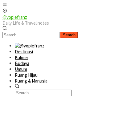
Skip
Mobile
to
Menu
content
@yopiefranz
Daily Life & Travel notes
Search
Destinasi
Kuliner
Budaya
Umum
Ruang Hijau
Ruang & Manusia