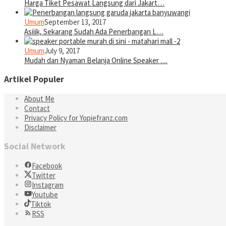
Harga Tiket Pesawat Langsung dari Jakart…
Umum
September 13, 2017
Asiiik, Sekarang Sudah Ada Penerbangan L…
Umum
July 9, 2017
Mudah dan Nyaman Belanja Online Speaker …
Artikel Populer
About Me
Contact
Privacy Policy for Yopiefranz.com
Disclaimer
Social Network
Facebook
Twitter
Instagram
Youtube
Tiktok
RSS