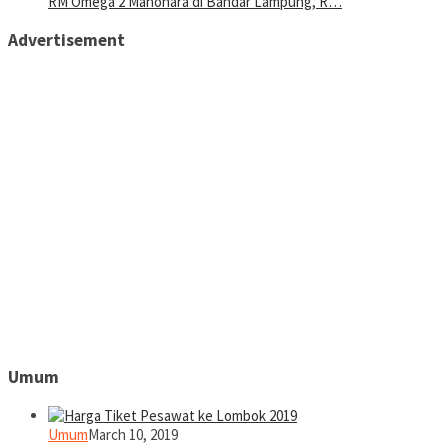
RM Omega 2 Manohara di Bandar Lampung, R…
Advertisement
Umum
Umum
March 10, 2019