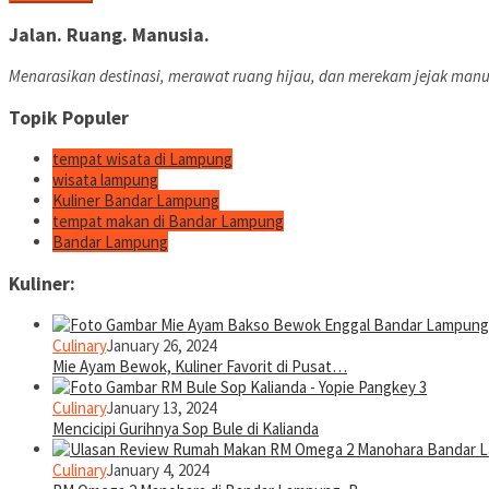
Jalan. Ruang. Manusia.
Menarasikan destinasi, merawat ruang hijau, dan merekam jejak manu
Topik Populer
tempat wisata di Lampung
wisata lampung
Kuliner Bandar Lampung
tempat makan di Bandar Lampung
Bandar Lampung
Kuliner:
Culinary
January 26, 2024
Mie Ayam Bewok, Kuliner Favorit di Pusat…
Culinary
January 13, 2024
Mencicipi Gurihnya Sop Bule di Kalianda
Culinary
January 4, 2024