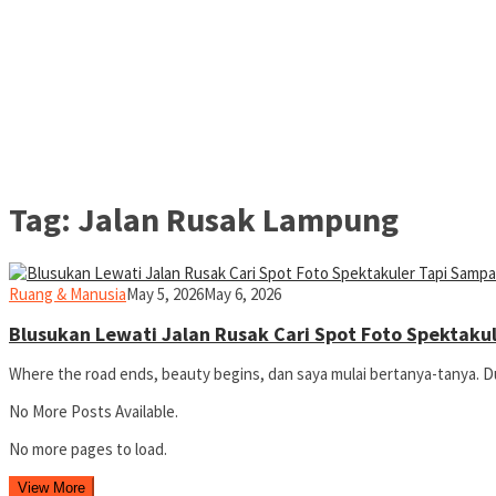
Tag:
Jalan Rusak Lampung
yopiefranz
Ruang & Manusia
May 5, 2026
May 6, 2026
Blusukan Lewati Jalan Rusak Cari Spot Foto Spektaku
Where the road ends, beauty begins, dan saya mulai bertanya-tanya. 
No More Posts Available.
No more pages to load.
View More