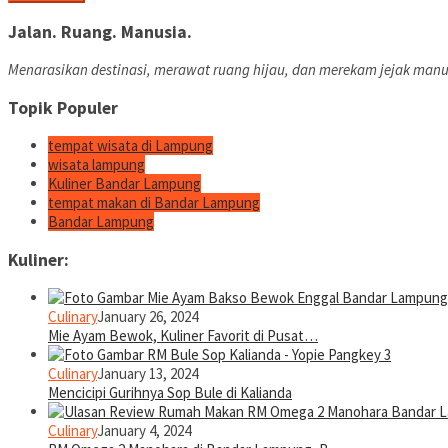
Jalan. Ruang. Manusia.
Menarasikan destinasi, merawat ruang hijau, dan merekam jejak manu
Topik Populer
tempat wisata di Lampung
wisata lampung
Kuliner Bandar Lampung
tempat makan di Bandar Lampung
Bandar Lampung
Kuliner:
Culinary
January 26, 2024
Mie Ayam Bewok, Kuliner Favorit di Pusat…
Culinary
January 13, 2024
Mencicipi Gurihnya Sop Bule di Kalianda
Culinary
January 4, 2024