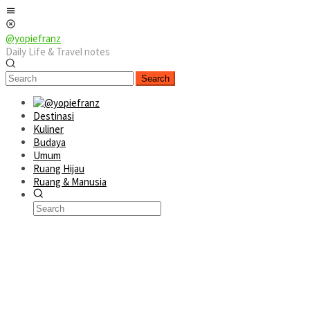
Skip
Mobile
to
Menu
content
@yopiefranz
Daily Life & Travel notes
Search
Destinasi
Kuliner
Budaya
Umum
Ruang Hijau
Ruang & Manusia