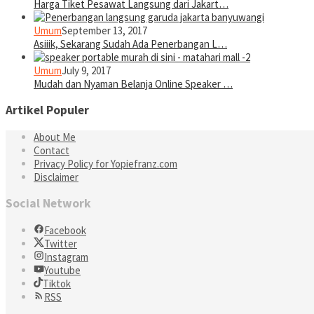
Harga Tiket Pesawat Langsung dari Jakart…
Umum
September 13, 2017
Asiiik, Sekarang Sudah Ada Penerbangan L…
Umum
July 9, 2017
Mudah dan Nyaman Belanja Online Speaker …
Artikel Populer
About Me
Contact
Privacy Policy for Yopiefranz.com
Disclaimer
Social Network
Facebook
Twitter
Instagram
Youtube
Tiktok
RSS