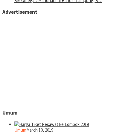
RM Omega 2 Manohara di Bandar Lampung, R…
Advertisement
Umum
Umum
March 10, 2019