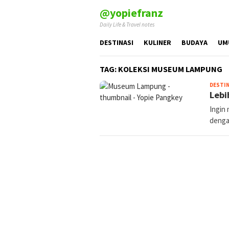
Skip
@yopiefranz
to
Daily Life & Travel notes
content
DESTINASI
KULINER
BUDAYA
UM
TAG:
KOLEKSI MUSEUM LAMPUNG
DESTIN
Lebi
Ingin
dengan