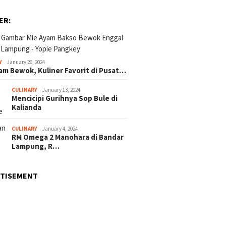
ER:
Y
January 26, 2024
am Bewok, Kuliner Favorit di Pusat…
CULINARY
January 13, 2024
Mencicipi Gurihnya Sop Bule di
Kalianda
CULINARY
January 4, 2024
RM Omega 2 Manohara di Bandar
Lampung, R…
RTISEMENT