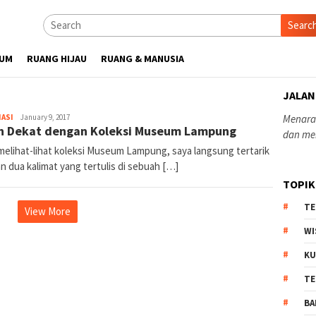
Searc
UM
RUANG HIJAU
RUANG & MANUSIA
JALAN
yopiefranz
ASI
January 9, 2017
Menaras
h Dekat dengan Koleksi Museum Lampung
dan me
 melihat-lihat koleksi Museum Lampung, saya langsung tertarik
 dua kalimat yang tertulis di sebuah […]
TOPIK
TE
View More
WI
KU
TE
BA