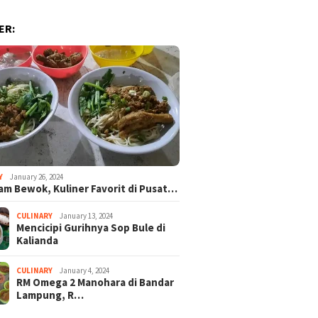
ER:
Y
January 26, 2024
am Bewok, Kuliner Favorit di Pusat…
CULINARY
January 13, 2024
Mencicipi Gurihnya Sop Bule di
Kalianda
CULINARY
January 4, 2024
RM Omega 2 Manohara di Bandar
Lampung, R…