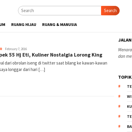
Search
UM
RUANG HIJAU
RUANG & MANUSIA
JALAN
yopiefranz
ER
February 7, 2016
Menaras
ek 55 Hj Eti, Kuliner Nostalgia Lorong King
dan me
l dari obrolan iseng di twitter saat bilang ke kawan-kawan
saya longgar dari hari […]
TOPIK
TE
WI
KU
TE
BA