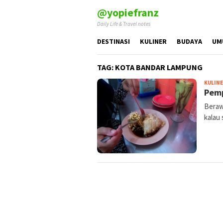
Skip
@yopiefranz
to
Daily Life & Travel notes
content
DESTINASI
KULINER
BUDAYA
UM
TAG:
KOTA BANDAR LAMPUNG
KULIN
Pemp
Berawa
kalau 