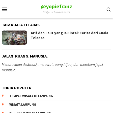
Skip
@yopiefranz
Mobile
to
Daily Life & Travel notes
Menu
content
TAG:
KUALA TELADAS
Arif dan Laut yang Ia Cintai: Cerita dari Kuala
Teladas
JALAN. RUANG. MANUSIA.
Menarasikan destinasi, merawat ruang hijau, dan merekam jejak
manusia.
TOPIK POPULER
TEMPAT WISATA DI LAMPUNG
WISATA LAMPUNG