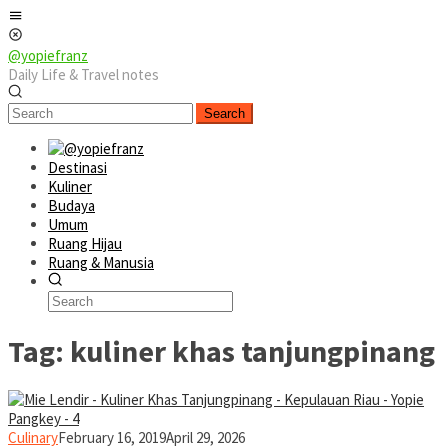
Skip
Mobile
to
Menu
content
@yopiefranz
Daily Life & Travel notes
Search
Destinasi
Kuliner
Budaya
Umum
Ruang Hijau
Ruang & Manusia
Tag:
kuliner khas tanjungpinang
yopiefranz
Culinary
February 16, 2019
April 29, 2026