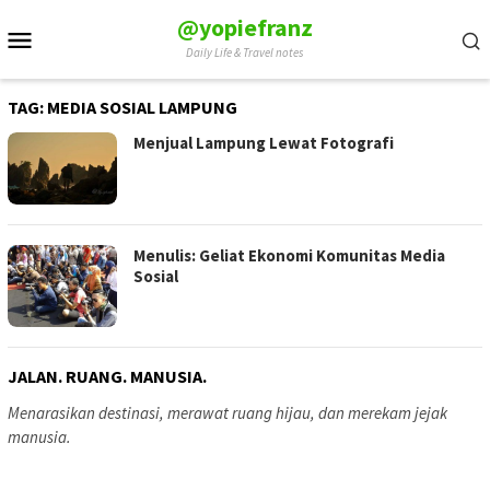
Skip
@yopiefranz
Mobile
to
Daily Life & Travel notes
Menu
content
TAG:
MEDIA SOSIAL LAMPUNG
Menjual Lampung Lewat Fotografi
Menulis: Geliat Ekonomi Komunitas Media
Sosial
JALAN. RUANG. MANUSIA.
Menarasikan destinasi, merawat ruang hijau, dan merekam jejak
manusia.