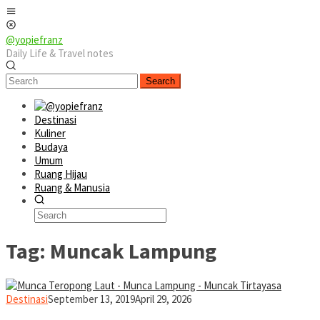
Skip
Mobile
to
Menu
content
@yopiefranz
Daily Life & Travel notes
Search
Destinasi
Kuliner
Budaya
Umum
Ruang Hijau
Ruang & Manusia
Tag:
Muncak Lampung
yopiefranz
Destinasi
September 13, 2019
April 29, 2026