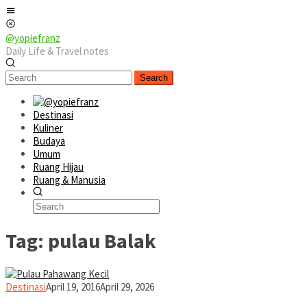
Skip
Mobile
to
Menu
content
@yopiefranz
Daily Life & Travel notes
Search
Destinasi
Kuliner
Budaya
Umum
Ruang Hijau
Ruang & Manusia
Tag:
pulau Balak
yopiefranz
Destinasi
April 19, 2016
April 29, 2026