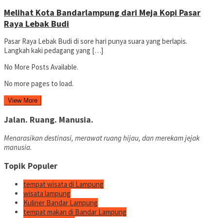
Melihat Kota Bandarlampung dari Meja Kopi Pasar
Raya Lebak Budi
Pasar Raya Lebak Budi di sore hari punya suara yang berlapis.
Langkah kaki pedagang yang […]
No More Posts Available.
No more pages to load.
View More
Jalan. Ruang. Manusia.
Menarasikan destinasi, merawat ruang hijau, dan merekam jejak
manusia.
Topik Populer
tempat wisata di Lampung
wisata lampung
Kuliner Bandar Lampung
tempat makan di Bandar Lampung