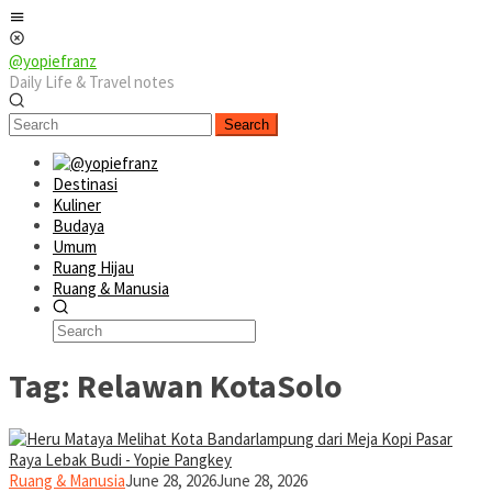
Skip
Mobile
to
Menu
content
@yopiefranz
Daily Life & Travel notes
Search
Destinasi
Kuliner
Budaya
Umum
Ruang Hijau
Ruang & Manusia
Tag:
Relawan KotaSolo
yopiefranz
Ruang & Manusia
June 28, 2026
June 28, 2026