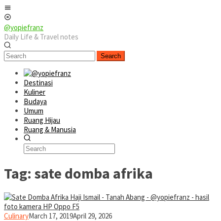
Skip
Mobile
to
Menu
content
@yopiefranz
Daily Life & Travel notes
Search
Destinasi
Kuliner
Budaya
Umum
Ruang Hijau
Ruang & Manusia
Tag:
sate domba afrika
yopiefranz
Culinary
March 17, 2019
April 29, 2026