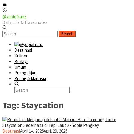
Skip
Mobile
to
Menu
content
@yopiefranz
Daily Life & Travel notes
Search
Destinasi
Kuliner
Budaya
Umum
Ruang Hijau
Ruang & Manusia
Tag:
Staycation
yopiefranz
Destinasi
April 14, 2026
April 29, 2026