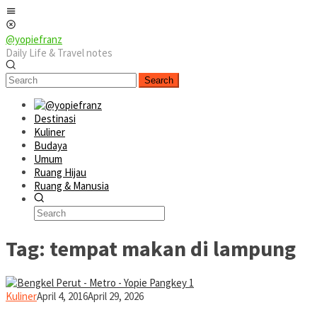
Skip
Mobile
to
Menu
content
@yopiefranz
Daily Life & Travel notes
Search
Destinasi
Kuliner
Budaya
Umum
Ruang Hijau
Ruang & Manusia
Tag:
tempat makan di lampung
yopiefranz
Kuliner
April 4, 2016
April 29, 2026