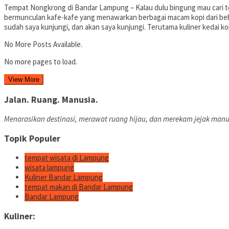
Tempat Nongkrong di Bandar Lampung – Kalau dulu bingung mau cari t
bermunculan kafe-kafe yang menawarkan berbagai macam kopi dari be
sudah saya kunjungi, dan akan saya kunjungi. Terutama kuliner kedai ko
No More Posts Available.
No more pages to load.
View More
Jalan. Ruang. Manusia.
Menarasikan destinasi, merawat ruang hijau, dan merekam jejak manu
Topik Populer
tempat wisata di Lampung
wisata lampung
Kuliner Bandar Lampung
tempat makan di Bandar Lampung
Bandar Lampung
Kuliner: