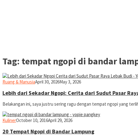
Tag:
tempat ngopi di bandar lam
yopiefranz
Ruang & Manusia
April 30, 2026
May 3, 2026
Lebih dari Sekadar Ngopi: Cerita dari Sudut Pasar Ray
Belakangan ini, saya justru sering ragu dengan tempat ngopi yang terlih
yopiefranz
Kuliner
October 10, 2016
April 29, 2026
20 Tempat Ngopi di Bandar Lampung