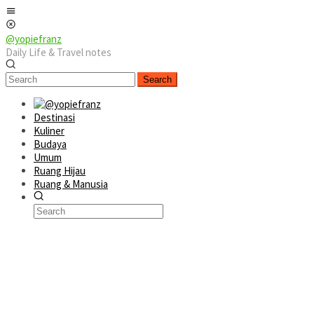
Skip
Mobile
to
Menu
content
@yopiefranz
Daily Life & Travel notes
Search
Destinasi
Kuliner
Budaya
Umum
Ruang Hijau
Ruang & Manusia