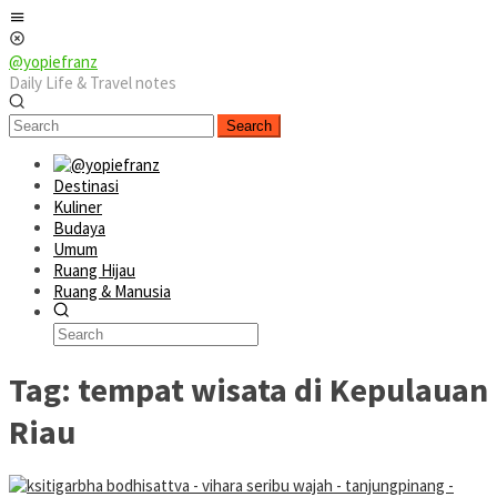
Skip
Mobile
to
Menu
content
@yopiefranz
Daily Life & Travel notes
Search
Destinasi
Kuliner
Budaya
Umum
Ruang Hijau
Ruang & Manusia
Tag:
tempat wisata di Kepulauan
Riau