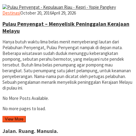
yopiefranz
Destinasi
October 20, 2016
April 29, 2026
Pulau Penyengat – Menyelisik Peninggalan Kerajaan
Melayu
Hanya butuh waktu lima belas menit menyeberangi lautan dari
Pelabuhan Penyengat, Pulau Penyengat nampak di depan mata.
Beberapa wisatawan sudah duduk menunggu keberangkatan
pompong, sebutan perahu bermotor, yang melayani rute pendek
tersebut. Butuh lima belas penumpang agar pompong mau
berangkat. Satu penumpang satu jaket pelampung, untuk keamanan
penyeberangan. Nama-nama pun dicatat oleh petugas pelabuhan.
Sebuah pengalaman menarik menyelisik peninggalan Kerajaan Melayu
di pulau ini.
No More Posts Available.
No more pages to load.
View More
Jalan. Ruang. Manusia.