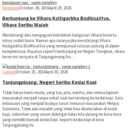
yopiefranz
Destinasi
October 28, 2016
April 29, 2026
Berkunjung ke Vihara Ksitigarbha Bodhisattva,
Vihara Seribu Wajah
Mendatangi dan mengagumi keindahan bangunan Vihara beserta
isinya sudah biasa. Namun apa rasanya jika mendatangi Vihara
Ksitigarbha Bodhisattva yang mempunyai ratusan patung di dalam
kompleksnya. Rasanya seperti berkunjung ke Negeri Tiongkok, vihara
keren ini ternyata di Tanjungpinang lho…
yopiefranz
Culture
October 25, 2016
April 30, 2026
Tanjungpinang, Negeri Seribu Kedai Kopi
Tidak hanya kamu muda, yang tua, pria, wanita, dan semua lapisan
masyarakat menjadi tanpa sekat saat bertandang ke kedai kopi. Satu
kebiasaan yang menjadi budaya turun temurun masyarakat Melayu
Sumatera. Tidak ada masalah yang tidak bisa diselesaikan di kedai
kopi, selorohan yang umum didengar kalau kita datang ke kota-kota
yang memiliki banyak kedai kopi. Seperti kedai kopi di kota
Tanjungpinang ini.