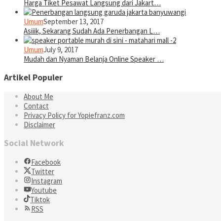
Harga Tiket Pesawat Langsung dari Jakart…
Umum
September 13, 2017
Asiiik, Sekarang Sudah Ada Penerbangan L…
Umum
July 9, 2017
Mudah dan Nyaman Belanja Online Speaker …
Artikel Populer
About Me
Contact
Privacy Policy for Yopiefranz.com
Disclaimer
Social Network
Facebook
Twitter
Instagram
Youtube
Tiktok
RSS