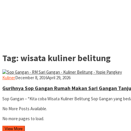
Tag:
wisata kuliner belitung
yopiefranz
Kuliner
December 8, 2016
April 29, 2026
Gurihnya Sop Gangan Rumah Makan Sari Gangan Tanj
Sop Gangan – “Kita coba Wisata Kuliner Belitung Sop Gangan yang beda 
No More Posts Available.
No more pages to load.
View More