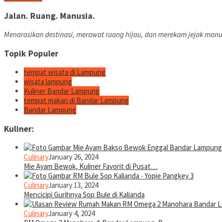
Jalan. Ruang. Manusia.
Menarasikan destinasi, merawat ruang hijau, dan merekam jejak manu
Topik Populer
tempat wisata di Lampung
wisata lampung
Kuliner Bandar Lampung
tempat makan di Bandar Lampung
Bandar Lampung
Kuliner:
Culinary
January 26, 2024
Mie Ayam Bewok, Kuliner Favorit di Pusat…
Culinary
January 13, 2024
Mencicipi Gurihnya Sop Bule di Kalianda
Culinary
January 4, 2024