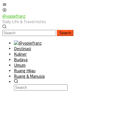
Skip
Mobile
to
Menu
content
@yopiefranz
Daily Life & Travel notes
Search
Destinasi
Kuliner
Budaya
Umum
Ruang Hijau
Ruang & Manusia