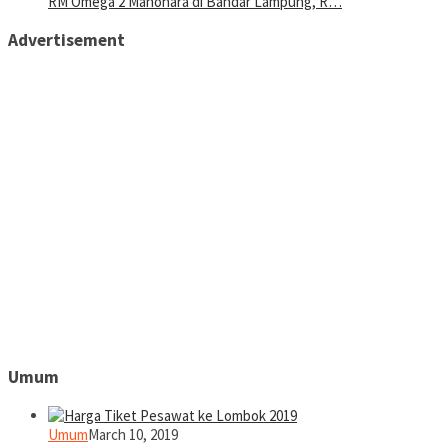
RM Omega 2 Manohara di Bandar Lampung, R…
Advertisement
Umum
Umum
March 10, 2019