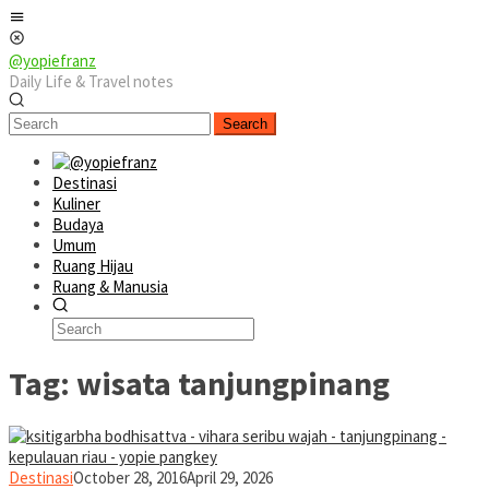
Skip
Mobile
to
Menu
content
@yopiefranz
Daily Life & Travel notes
Search
Destinasi
Kuliner
Budaya
Umum
Ruang Hijau
Ruang & Manusia
Tag:
wisata tanjungpinang
yopiefranz
Destinasi
October 28, 2016
April 29, 2026