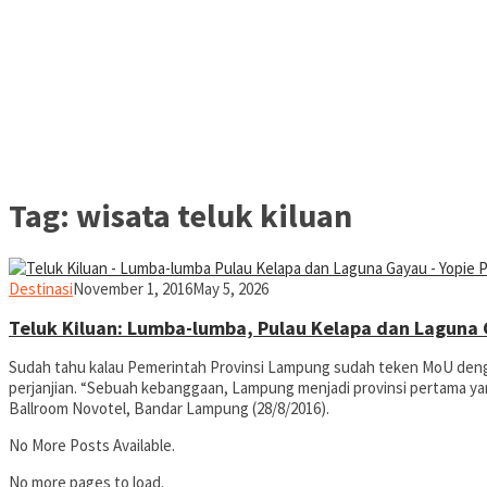
Tag:
wisata teluk kiluan
yopiefranz
Destinasi
November 1, 2016
May 5, 2026
Teluk Kiluan: Lumba-lumba, Pulau Kelapa dan Laguna
Sudah tahu kalau Pemerintah Provinsi Lampung sudah teken MoU denga
perjanjian. “Sebuah kebanggaan, Lampung menjadi provinsi pertama y
Ballroom Novotel, Bandar Lampung (28/8/2016).
No More Posts Available.
No more pages to load.