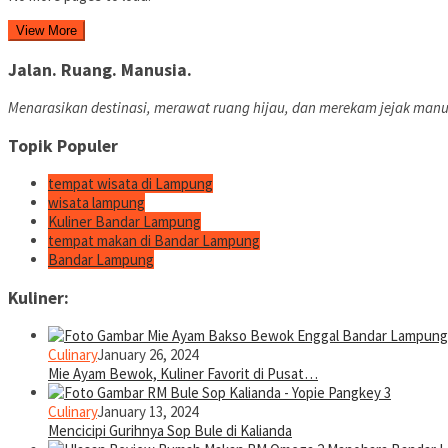
View More
Jalan. Ruang. Manusia.
Menarasikan destinasi, merawat ruang hijau, dan merekam jejak manu
Topik Populer
tempat wisata di Lampung
wisata lampung
Kuliner Bandar Lampung
tempat makan di Bandar Lampung
Bandar Lampung
Kuliner:
Culinary
January 26, 2024
Mie Ayam Bewok, Kuliner Favorit di Pusat…
Culinary
January 13, 2024
Mencicipi Gurihnya Sop Bule di Kalianda