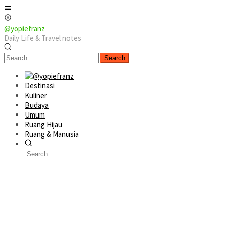
Skip
Mobile
to
Menu
content
@yopiefranz
Daily Life & Travel notes
Search
Destinasi
Kuliner
Budaya
Umum
Ruang Hijau
Ruang & Manusia