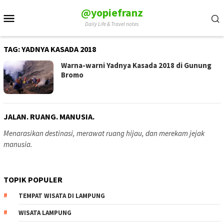
Skip
@yopiefranz
Mobile
to
Daily Life & Travel notes
Menu
content
TAG:
YADNYA KASADA 2018
Warna-warni Yadnya Kasada 2018 di Gunung
Bromo
JALAN. RUANG. MANUSIA.
Menarasikan destinasi, merawat ruang hijau, dan merekam jejak
manusia.
TOPIK POPULER
TEMPAT WISATA DI LAMPUNG
WISATA LAMPUNG