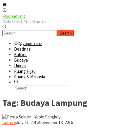
Skip
Mobile
to
Menu
content
@yopiefranz
Daily Life & Travel notes
Search
Destinasi
Kuliner
Budaya
Umum
Ruang Hijau
Ruang & Manusia
Tag:
Budaya Lampung
yopiefranz
Culture
July 11, 2016
November 18, 2016