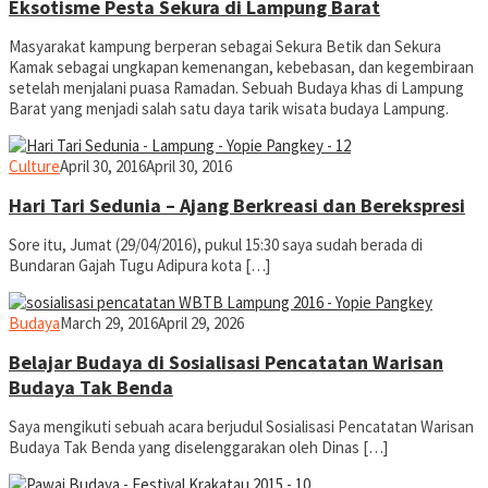
Eksotisme Pesta Sekura di Lampung Barat
Masyarakat kampung berperan sebagai Sekura Betik dan Sekura
Kamak sebagai ungkapan kemenangan, kebebasan, dan kegembiraan
setelah menjalani puasa Ramadan. Sebuah Budaya khas di Lampung
Barat yang menjadi salah satu daya tarik wisata budaya Lampung.
yopiefranz
Culture
April 30, 2016
April 30, 2016
Hari Tari Sedunia – Ajang Berkreasi dan Berekspresi
Sore itu, Jumat (29/04/2016), pukul 15:30 saya sudah berada di
Bundaran Gajah Tugu Adipura kota […]
yopiefranz
Budaya
March 29, 2016
April 29, 2026
Belajar Budaya di Sosialisasi Pencatatan Warisan
Budaya Tak Benda
Saya mengikuti sebuah acara berjudul Sosialisasi Pencatatan Warisan
Budaya Tak Benda yang diselenggarakan oleh Dinas […]