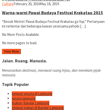
yopiefranz
Culture
February 20, 2016
May 18, 2019
Warna-warni Pawai Budaya Festival Krakatau 2015
“Besok Motret Pawai Budaya Festival Krakatau ga Yop.” Pertanyaan
ini terlontar dari beberapa kawan sesesama pehobi […]
No More Posts Available.
No more pages to load.
View More
Jalan. Ruang. Manusia.
Menarasikan destinasi, merawat ruang hijau, dan merekam jejak
manusia.
Topik Populer
tempat wisata di Lampung
wisata lampung
Kuliner Bandar Lampung
tempat makan di Bandar Lampung