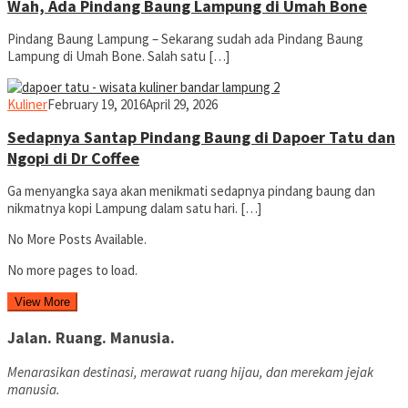
Wah, Ada Pindang Baung Lampung di Umah Bone
Pindang Baung Lampung – Sekarang sudah ada Pindang Baung
Lampung di Umah Bone. Salah satu […]
yopiefranz
Kuliner
February 19, 2016
April 29, 2026
Sedapnya Santap Pindang Baung di Dapoer Tatu dan
Ngopi di Dr Coffee
Ga menyangka saya akan menikmati sedapnya pindang baung dan
nikmatnya kopi Lampung dalam satu hari. […]
No More Posts Available.
No more pages to load.
View More
Jalan. Ruang. Manusia.
Menarasikan destinasi, merawat ruang hijau, dan merekam jejak
manusia.