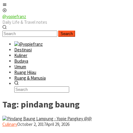
Skip
Mobile
to
Menu
content
@yopiefranz
Daily Life & Travel notes
Search
Destinasi
Kuliner
Budaya
Umum
Ruang Hijau
Ruang & Manusia
Tag:
pindang baung
yopiefranz
Culinary
October 2, 2017
April 29, 2026