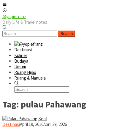
Skip
Mobile
to
Menu
content
@yopiefranz
Daily Life & Travel notes
Search
Destinasi
Kuliner
Budaya
Umum
Ruang Hijau
Ruang & Manusia
Tag:
pulau Pahawang
yopiefranz
Destinasi
April 19, 2016
April 29, 2026