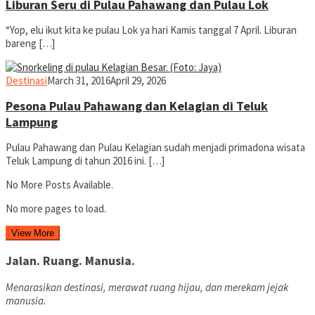
Liburan Seru di Pulau Pahawang dan Pulau Lok
“Yop, elu ikut kita ke pulau Lok ya hari Kamis tanggal 7 April. Liburan
bareng […]
yopiefranz
Destinasi
March 31, 2016
April 29, 2026
Pesona Pulau Pahawang dan Kelagian di Teluk
Lampung
Pulau Pahawang dan Pulau Kelagian sudah menjadi primadona wisata
Teluk Lampung di tahun 2016 ini. […]
No More Posts Available.
No more pages to load.
View More
Jalan. Ruang. Manusia.
Menarasikan destinasi, merawat ruang hijau, dan merekam jejak
manusia.