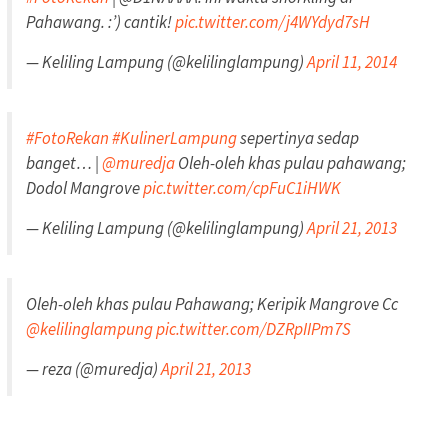
Pahawang. :’) cantik!
pic.twitter.com/j4WYdyd7sH
— Keliling Lampung (@kelilinglampung)
April 11, 2014
#FotoRekan
#KulinerLampung
sepertinya sedap
banget… |
@muredja
Oleh-oleh khas pulau pahawang;
Dodol Mangrove
pic.twitter.com/cpFuC1iHWK
— Keliling Lampung (@kelilinglampung)
April 21, 2013
Oleh-oleh khas pulau Pahawang; Keripik Mangrove Cc
@kelilinglampung
pic.twitter.com/DZRpIIPm7S
— reza (@muredja)
April 21, 2013