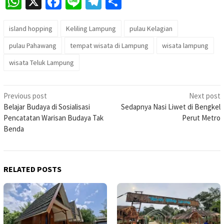
WhatsApp
X
Facebook
Line
Telegram
Share
island hopping
Keliling Lampung
pulau Kelagian
pulau Pahawang
tempat wisata di Lampung
wisata lampung
wisata Teluk Lampung
Post
Previous post
Next post
Belajar Budaya di Sosialisasi
Sedapnya Nasi Liwet di Bengkel
navigation
Pencatatan Warisan Budaya Tak
Perut Metro
Benda
RELATED POSTS