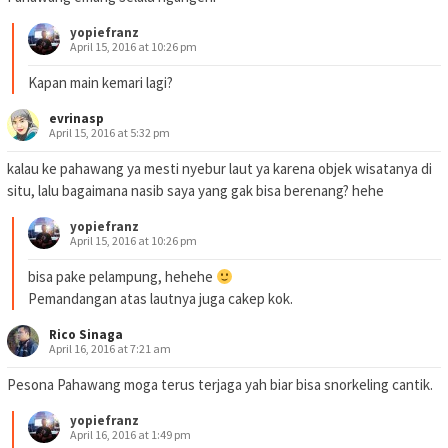
yopiefranz
April 15, 2016 at 10:26 pm
Kapan main kemari lagi?
evrinasp
April 15, 2016 at 5:32 pm
kalau ke pahawang ya mesti nyebur laut ya karena objek wisatanya di
situ, lalu bagaimana nasib saya yang gak bisa berenang? hehe
yopiefranz
April 15, 2016 at 10:26 pm
bisa pake pelampung, hehehe
Pemandangan atas lautnya juga cakep kok.
Rico Sinaga
April 16, 2016 at 7:21 am
Pesona Pahawang moga terus terjaga yah biar bisa snorkeling cantik.
yopiefranz
April 16, 2016 at 1:49 pm