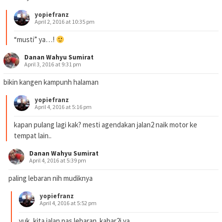
yopiefranz
April 2, 2016 at 10:35 pm
“musti” ya…!
Danan Wahyu Sumirat
April 3, 2016 at 9:31 pm
bikin kangen kampunh halaman
yopiefranz
April 4, 2016 at 5:16 pm
kapan pulang lagi kak? mesti agendakan jalan2 naik motor ke
tempat lain..
Danan Wahyu Sumirat
April 4, 2016 at 5:39 pm
paling lebaran nih mudiknya
yopiefranz
April 4, 2016 at 5:52 pm
yuk, kita jalan pas lebaran. kabar2i ya..