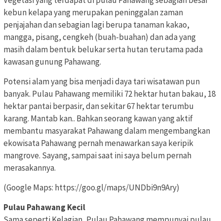
Vegetasi yang terdapat di pulau Pahawang sebagian besar
kebun kelapa yang merupakan peninggalan zaman
penjajahan dan sebagian lagi berupa tanaman kakao,
mangga, pisang, cengkeh (buah-buahan) dan ada yang
masih dalam bentuk belukar serta hutan terutama pada
kawasan gunung Pahawang.
Potensi alam yang bisa menjadi daya tari wisatawan pun
banyak. Pulau Pahawang memiliki 72 hektar hutan bakau, 18
hektar pantai berpasir, dan sekitar 67 hektar terumbu
karang. Mantab kan.. Bahkan seorang kawan yang aktif
membantu masyarakat Pahawang dalam mengembangkan
ekowisata Pahawang pernah menawarkan saya keripik
mangrove. Sayang, sampai saat ini saya belum pernah
merasakannya.
(Google Maps: https://goo.gl/maps/UNDbi9n9Ary)
Pulau Pahawang Kecil
Sama seperti Kelagian, Pulau Pahawang mempunyai pulau