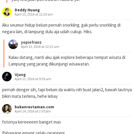
Deddy Huang
April 13, 2016 at 12:20 am
Aku seumur hidup belum pernah snorkling. gak perlu snorkling di
negara lain, di lampung dulu aja udah cukup. Hiks.
yopiefranz
April 13, 2016 at 12:22 am
Kalau datang, nanti aku ajak explore beberapa tempat wisata di
Lampung yang jarang dikunjungi wisawatan.
Ujang
April 13, 2016 at 9:55 am
pernah denger sih, tapi belum da waktu nih buat jalan2, bawah lautnya
bikin mata terlena, hehe lebay
bukanrastaman.com
April 14, 2016 at 2:35 pm
fotonya kereeeeen banget mas
Pahawang emang selalu ngangeni