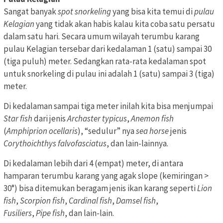
Sangat banyak
spot snorkeling
yang bisa kita temui di
pulau
Kelagian
yang tidak akan habis kalau kita coba satu persatu
dalam satu hari. Secara umum wilayah terumbu karang
pulau Kelagian tersebar dari kedalaman 1 (satu) sampai 30
(tiga puluh) meter. Sedangkan rata-rata kedalaman spot
untuk snorkeling di pulau ini adalah 1 (satu) sampai 3 (tiga)
meter.
Di kedalaman sampai tiga meter inilah kita bisa menjumpai
Star fish
dari jenis
Archaster typicus
,
Anemon fish
(
Amphiprion ocellaris
), “sedulur” nya
sea horse
jenis
Corythoichthys falvofasciatus
, dan lain-lainnya.
Di kedalaman lebih dari 4 (empat) meter, di antara
hamparan terumbu karang yang agak slope (kemiringan >
30°) bisa ditemukan beragam jenis ikan karang seperti
Lion
fish
,
Scorpion fish
,
Cardinal fish
,
Damsel fish
,
Fusiliers
,
Pipe fish
, dan lain-lain.