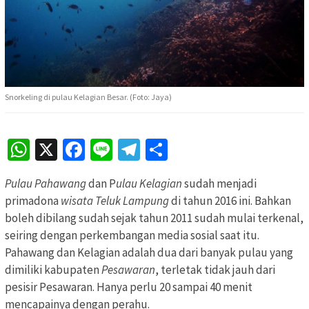
Snorkeling di pulau Kelagian Besar. (Foto: Jaya)
WhatsApp
X
Facebook
Line
Telegram
Share
Pulau Pahawang
dan P
ulau Kelagian
sudah menjadi
primadona
wisata Teluk Lampung
di tahun 2016 ini. Bahkan
boleh dibilang sudah sejak tahun 2011 sudah mulai terkenal,
seiring dengan perkembangan media sosial saat itu.
Pahawang dan Kelagian adalah dua dari banyak pulau yang
dimiliki kabupaten
Pesawaran
, terletak tidak jauh dari
pesisir Pesawaran. Hanya perlu 20 sampai 40 menit
mencapainya dengan perahu.