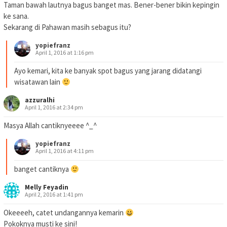
Taman bawah lautnya bagus banget mas. Bener-bener bikin kepingin
ke sana.
Sekarang di Pahawan masih sebagus itu?
yopiefranz
April 1, 2016 at 1:16 pm
Ayo kemari, kita ke banyak spot bagus yang jarang didatangi
wisatawan lain
azzuralhi
April 1, 2016 at 2:34 pm
Masya Allah cantiknyeeee ^_^
yopiefranz
April 1, 2016 at 4:11 pm
banget cantiknya
Melly Feyadin
April 2, 2016 at 1:41 pm
Okeeeeh, catet undangannya kemarin
Pokoknya musti ke sini!