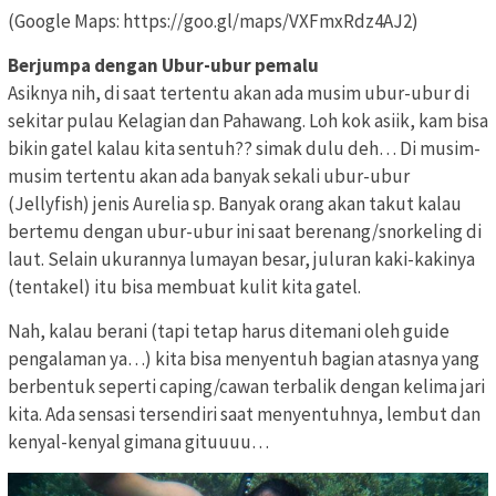
(Google Maps: https://goo.gl/maps/VXFmxRdz4AJ2)
Berjumpa dengan Ubur-ubur pemalu
Asiknya nih, di saat tertentu akan ada musim ubur-ubur di
sekitar pulau Kelagian dan Pahawang. Loh kok asiik, kam bisa
bikin gatel kalau kita sentuh?? simak dulu deh… Di musim-
musim tertentu akan ada banyak sekali ubur-ubur
(Jellyfish) jenis Aurelia sp. Banyak orang akan takut kalau
bertemu dengan ubur-ubur ini saat berenang/snorkeling di
laut. Selain ukurannya lumayan besar, juluran kaki-kakinya
(tentakel) itu bisa membuat kulit kita gatel.
Nah, kalau berani (tapi tetap harus ditemani oleh guide
pengalaman ya…) kita bisa menyentuh bagian atasnya yang
berbentuk seperti caping/cawan terbalik dengan kelima jari
kita. Ada sensasi tersendiri saat menyentuhnya, lembut dan
kenyal-kenyal gimana gituuuu…