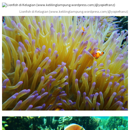
Lionfish di Kelagian (www.kelilinglampung.wordpress.com/@yopiefranz)