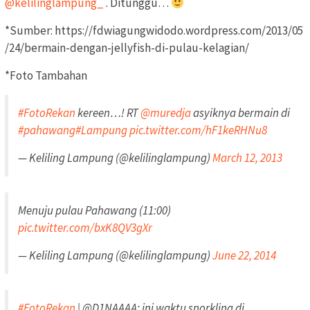
@kelilinglampung_
. Ditunggu…
*Sumber: https://fdwiagungwidodo.wordpress.com/2013/05
/24/bermain-dengan-jellyfish-di-pulau-kelagian/
*Foto Tambahan
#FotoRekan
kereen…! RT
@muredja
asyiknya bermain di
#pahawang
#Lampung
pic.twitter.com/hF1keRHNu8
— Keliling Lampung (@kelilinglampung)
March 12, 2013
Menuju pulau Pahawang (11:00)
pic.twitter.com/bxK8QV3gXr
— Keliling Lampung (@kelilinglampung)
June 22, 2014
#FotoRekan
| @D1NAAAA: ini waktu snorkling di