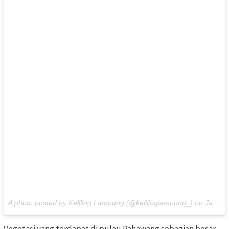
A photo posted by Keliling Lampung (@kelilinglampung_) on
Jan 5, 2016 at 3:27am PST