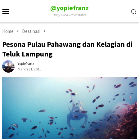
Skip
@yopiefranz
Mobile
to
Daily Life & Travel notes
Menu
content
Home
Destinasi
Pesona Pulau Pahawang dan Kelagian di
Teluk Lampung
Yopiefranz
March 31, 2016