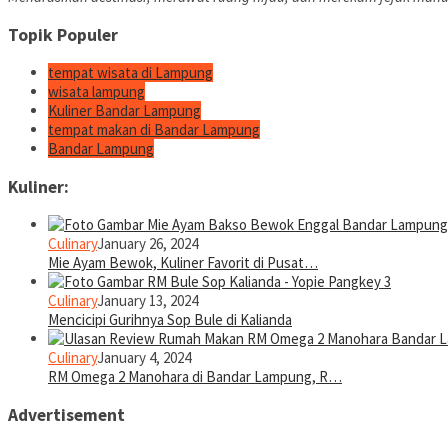
Topik Populer
tempat wisata di Lampung
wisata lampung
Kuliner Bandar Lampung
tempat makan di Bandar Lampung
Bandar Lampung
Kuliner:
Culinary
January 26, 2024
Mie Ayam Bewok, Kuliner Favorit di Pusat…
Culinary
January 13, 2024
Mencicipi Gurihnya Sop Bule di Kalianda
Culinary
January 4, 2024
RM Omega 2 Manohara di Bandar Lampung, R…
Advertisement