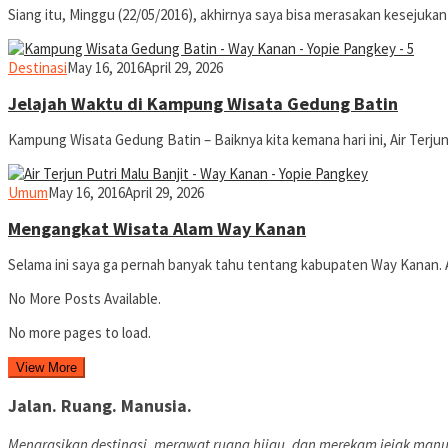
Siang itu, Minggu (22/05/2016), akhirnya saya bisa merasakan kesejukan a
yopiefranz
Destinasi
May 16, 2016
April 29, 2026
Jelajah Waktu di Kampung Wisata Gedung Batin
Kampung Wisata Gedung Batin – Baiknya kita kemana hari ini, Air Terju
yopiefranz
Umum
May 16, 2016
April 29, 2026
Mengangkat Wisata Alam Way Kanan
Selama ini saya ga pernah banyak tahu tentang kabupaten Way Kanan. 
No More Posts Available.
No more pages to load.
View More
Jalan. Ruang. Manusia.
Menarasikan destinasi, merawat ruang hijau, dan merekam jejak manu