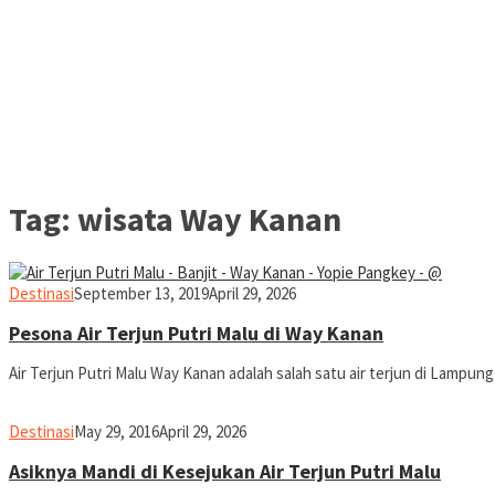
Tag:
wisata Way Kanan
yopiefranz
Destinasi
September 13, 2019
April 29, 2026
Pesona Air Terjun Putri Malu di Way Kanan
Air Terjun Putri Malu Way Kanan adalah salah satu air terjun di Lampun
yopiefranz
Destinasi
May 29, 2016
April 29, 2026
Asiknya Mandi di Kesejukan Air Terjun Putri Malu