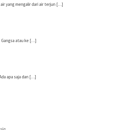
ir yang mengalir dari air terjun […]
n Gangsa atau ke […]
Ada apa saja dan […]
sia.