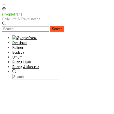
Skip
Mobile
to
Menu
content
@yopiefranz
Daily Life & Travel notes
Search
Destinasi
Kuliner
Budaya
Umum
Ruang Hijau
Ruang & Manusia