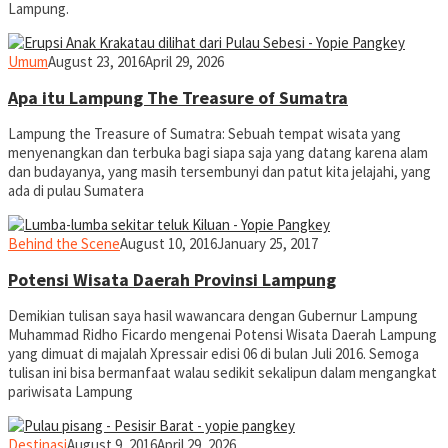
Lampung.
yopiefranz
Umum
August 23, 2016
April 29, 2026
Apa itu Lampung The Treasure of Sumatra
Lampung the Treasure of Sumatra: Sebuah tempat wisata yang
menyenangkan dan terbuka bagi siapa saja yang datang karena alam
dan budayanya, yang masih tersembunyi dan patut kita jelajahi, yang
ada di pulau Sumatera
yopiefranz
Behind the Scene
August 10, 2016
January 25, 2017
Potensi Wisata Daerah Provinsi Lampung
Demikian tulisan saya hasil wawancara dengan Gubernur Lampung
Muhammad Ridho Ficardo mengenai Potensi Wisata Daerah Lampung
yang dimuat di majalah Xpressair edisi 06 di bulan Juli 2016. Semoga
tulisan ini bisa bermanfaat walau sedikit sekalipun dalam mengangkat
pariwisata Lampung
yopiefranz
Destinasi
August 9, 2016
April 29, 2026