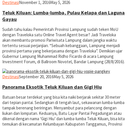
yopiefranz
Destinasi
November 1, 2016
May 5, 2026
Teluk Kiluan: Lumba-lumba, Pulau Kelapa dan Laguna
Gayau
Sudah tahu kalau Pemerintah Provinsi Lampung sudah teken MoU
dengan Traveloka satu Online Travel Agent besar? Jadi Traveloka
akan membantu promosi Pariwisata Lampung dalam jangka waktu
tertentu sesuai perjanjian. “Sebuah kebanggaan, Lampung menjadi
provinsi pertama yang bekerjasama dengan Traveloka”. Demikian ujar
Gubernur Lampung Muhammad Ridho Ficardo di acara Lampung
Investment Forum, di Ballroom Novotel, Bandar Lampung (28/8/2016).
yopiefranz
Destinasi
September 20, 2016
May 5, 2026
Panorama Eksotik Teluk Kiluan dan Gigi Hiu
Batuan besar terdekat yang bisa kita naiki berjarak sekitar 30 meter
dari tepian pantai. Sedangkan di tengah laut, sekawanan lumba-lumba
tampak berenang beriringan. Menyambut para pelancong dengan
liukan dan lompatan. Keduanya, Batu Layar Pantai Pegadungan atau
dikenal dengan nama ‘Gigi Hiu’ dan lumba-lumba Teluk Kiluan, bisa kita
temukan di kecamatan Kelumbayan Kabupaten Tanggamus, Provinsi