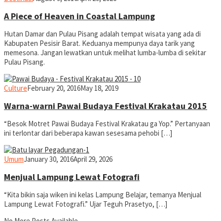
A Piece of Heaven in Coastal Lampung
Hutan Damar dan Pulau Pisang adalah tempat wisata yang ada di
Kabupaten Pesisir Barat. Keduanya mempunya daya tarik yang
memesona. Jangan lewatkan untuk melihat lumba-lumba di sekitar
Pulau Pisang.
yopiefranz
Culture
February 20, 2016
May 18, 2019
Warna-warni Pawai Budaya Festival Krakatau 2015
“Besok Motret Pawai Budaya Festival Krakatau ga Yop.” Pertanyaan
ini terlontar dari beberapa kawan sesesama pehobi […]
yopiefranz
Umum
January 30, 2016
April 29, 2026
Menjual Lampung Lewat Fotografi
“Kita bikin saja wiken ini kelas Lampung Belajar, temanya Menjual
Lampung Lewat Fotografi.” Ujar Teguh Prasetyo, […]
No More Posts Available.