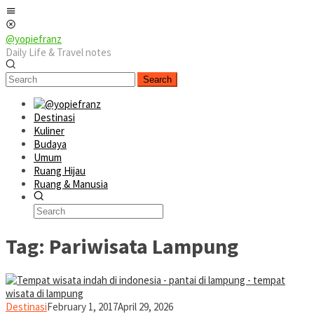
Skip
Mobile
to
Menu
content
@yopiefranz
Daily Life & Travel notes
Search
Destinasi
Kuliner
Budaya
Umum
Ruang Hijau
Ruang & Manusia
Tag:
Pariwisata Lampung
yopiefranz
Destinasi
February 1, 2017
April 29, 2026