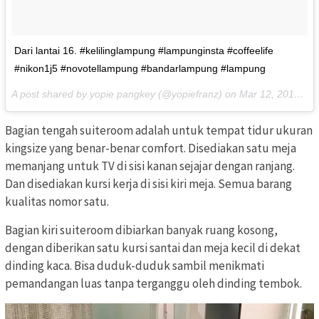
Dari lantai 16. #kelilinglampung #lampunginsta #coffeelife
#nikon1j5 #novotellampung #bandarlampung #lampung
A post shared by yopie pangkey (@yopiefranz) on
Mar 12, 2017 at 9:50pm PDT
Bagian tengah suiteroom adalah untuk tempat tidur ukuran
kingsize yang benar-benar comfort. Disediakan satu meja
memanjang untuk TV di sisi kanan sejajar dengan ranjang.
Dan disediakan kursi kerja di sisi kiri meja. Semua barang
kualitas nomor satu.
Bagian kiri suiteroom dibiarkan banyak ruang kosong,
dengan diberikan satu kursi santai dan meja kecil di dekat
dinding kaca. Bisa duduk-duduk sambil menikmati
pemandangan luas tanpa terganggu oleh dinding tembok.