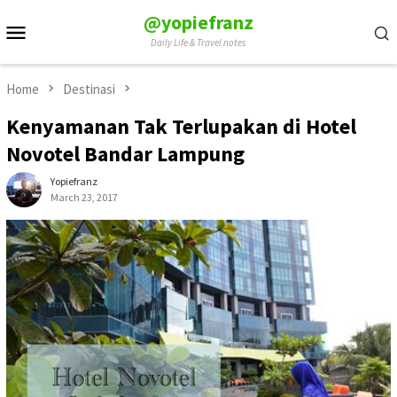
Skip
@yopiefranz
Mobile
to
Daily Life & Travel notes
Menu
content
Home
Destinasi
Kenyamanan Tak Terlupakan di Hotel
Novotel Bandar Lampung
Yopiefranz
March 23, 2017