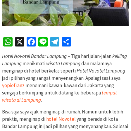
WhatsApp
X
Facebook
Line
Telegram
Share
Hotel Novotel Bandar Lampung
– Tiga hari jalan-jalan
keliling
Lampung
menikmati
wisata Lampung
dan malamnya
menginap di hotel berkelas seperti
Hotel Novotel Lampung
jadi pilihan yang sangat menyenangkan. Apalagi saat saya
yopiefranz
menemani kawan-kawan dari Jakarta yang
sengaja berkunjung untuk datang ke beberapa
tempat
wisata di Lampung
.
Bisa saja saya ajak menginap di rumah. Namun untuk lebih
praktis, menginap di
hotel Novotel
yang berada di kota
Bandar Lampung ini jadi pilihan yang menyenangkan. Selesai