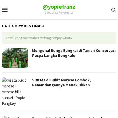
Skip
@yopiefranz
Mobile
to
Daily Life & Travel notes
Menu
content
CATEGORY:
DESTINASI
Artikel yang membahas tentang tempat wisata.
Mengenal Bunga Bangkai di Taman Konservasi
Puspa Langka Bengkulu
Sunset di Bukit Merese Lombok,
Pemandangannya Menakjubkan