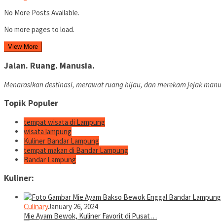
No More Posts Available.
No more pages to load.
View More
Jalan. Ruang. Manusia.
Menarasikan destinasi, merawat ruang hijau, dan merekam jejak manu
Topik Populer
tempat wisata di Lampung
wisata lampung
Kuliner Bandar Lampung
tempat makan di Bandar Lampung
Bandar Lampung
Kuliner:
Culinary
January 26, 2024
Mie Ayam Bewok, Kuliner Favorit di Pusat…