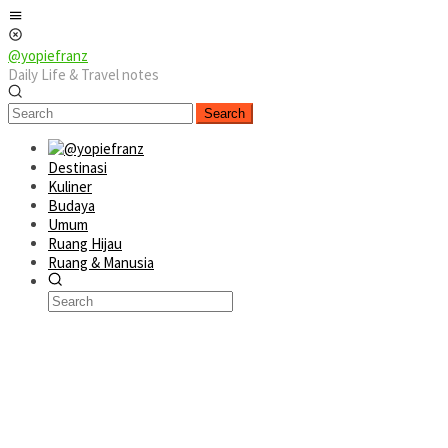
Skip
Mobile
to
Menu
content
@yopiefranz
Daily Life & Travel notes
Search
Destinasi
Kuliner
Budaya
Umum
Ruang Hijau
Ruang & Manusia