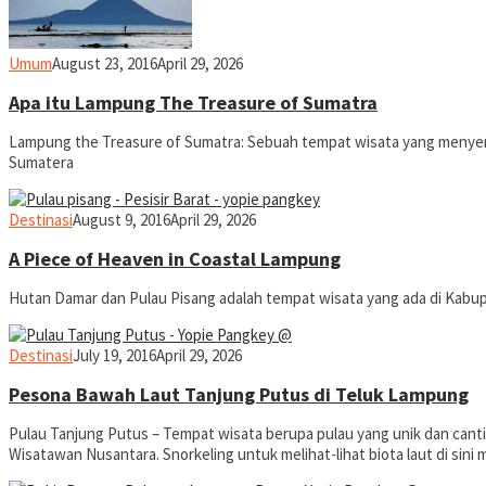
yopiefranz
Umum
August 23, 2016
April 29, 2026
Apa itu Lampung The Treasure of Sumatra
Lampung the Treasure of Sumatra: Sebuah tempat wisata yang menyenang
Sumatera
yopiefranz
Destinasi
August 9, 2016
April 29, 2026
A Piece of Heaven in Coastal Lampung
Hutan Damar dan Pulau Pisang adalah tempat wisata yang ada di Kabup
yopiefranz
Destinasi
July 19, 2016
April 29, 2026
Pesona Bawah Laut Tanjung Putus di Teluk Lampung
Pulau Tanjung Putus – Tempat wisata berupa pulau yang unik dan canti
Wisatawan Nusantara. Snorkeling untuk melihat-lihat biota laut di si