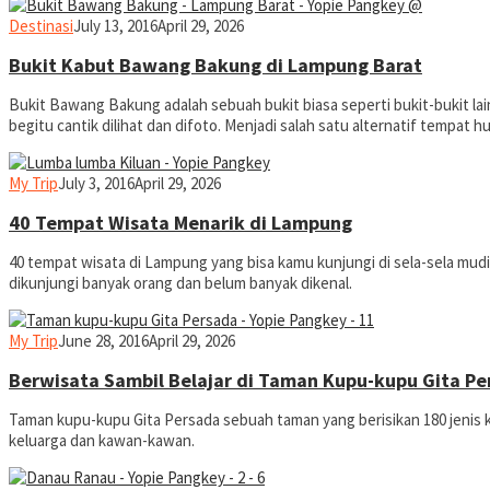
yopiefranz
Destinasi
July 13, 2016
April 29, 2026
Bukit Kabut Bawang Bakung di Lampung Barat
Bukit Bawang Bakung adalah sebuah bukit biasa seperti bukit-bukit 
begitu cantik dilihat dan difoto. Menjadi salah satu alternatif tempat
yopiefranz
My Trip
July 3, 2016
April 29, 2026
40 Tempat Wisata Menarik di Lampung
40 tempat wisata di Lampung yang bisa kamu kunjungi di sela-sela mud
dikunjungi banyak orang dan belum banyak dikenal.
yopiefranz
My Trip
June 28, 2016
April 29, 2026
Berwisata Sambil Belajar di Taman Kupu-kupu Gita Pe
Taman kupu-kupu Gita Persada sebuah taman yang berisikan 180 jeni
keluarga dan kawan-kawan.