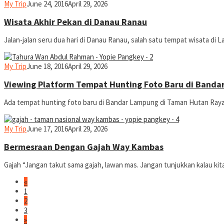
yopiefranz
My Trip
June 24, 2016
April 29, 2026
Wisata Akhir Pekan di Danau Ranau
Jalan-jalan seru dua hari di Danau Ranau, salah satu tempat wisata d
yopiefranz
My Trip
June 18, 2016
April 29, 2026
Viewing Platform Tempat Hunting Foto Baru di Band
Ada tempat hunting foto baru di Bandar Lampung di Taman Hutan Raya
yopiefranz
My Trip
June 17, 2016
April 29, 2026
Bermesraan Dengan Gajah Way Kambas
Gajah “Jangan takut sama gajah, lawan mas. Jangan tunjukkan kalau kita
«
1
2
3
»