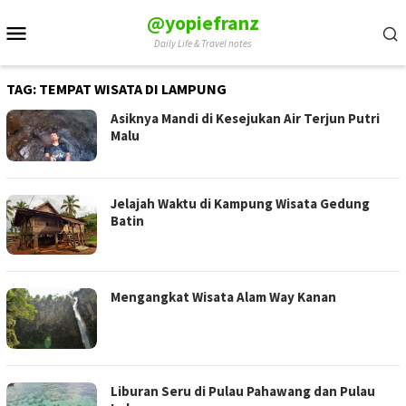
Skip
@yopiefranz
Mobile
to
Daily Life & Travel notes
Menu
content
TAG:
TEMPAT WISATA DI LAMPUNG
Asiknya Mandi di Kesejukan Air Terjun Putri
Malu
Jelajah Waktu di Kampung Wisata Gedung
Batin
Mengangkat Wisata Alam Way Kanan
Liburan Seru di Pulau Pahawang dan Pulau