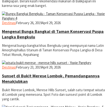
Balikpapan. Berani kasih rekomendasi makanan di Balikpapan ini
karena rasa yang enak banget.
yopiefranz
Destinasi
February 26, 2019
April 29, 2026
Mengenal Bunga Bangkai di Taman Konservasi Puspa
Langka Bengkulu
Mengenal bunga bangkai khas Bengkulu yang mempunyai nama Latin
Amorphophallus titanum di Taman Konservasi Puspa Langka di Desa
Tebat Monok, Kepahiang
yopiefranz
Destinasi
February 23, 2019
April 29, 2026
Sunset di Bukit Merese Lombok, Pemandangannya
Menakjubkan
Bukit Merese Lombok, Merese Hills Sunset, salah satu tempat wisata
di Lombok yang memesona. Spot Foto dan sunsest point di Lombok
yang cantik.