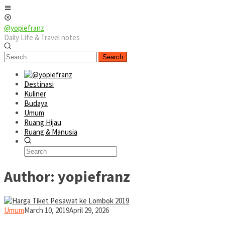
Skip
Mobile
to
Menu
content
@yopiefranz
Daily Life & Travel notes
Search
Destinasi
Kuliner
Budaya
Umum
Ruang Hijau
Ruang & Manusia
Author:
yopiefranz
yopiefranz
Umum
March 10, 2019
April 29, 2026