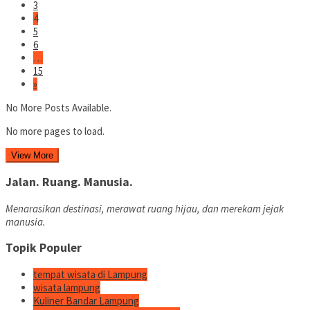
3
4
5
6
…
15
»
No More Posts Available.
No more pages to load.
View More
Jalan. Ruang. Manusia.
Menarasikan destinasi, merawat ruang hijau, dan merekam jejak
manusia.
Topik Populer
tempat wisata di Lampung
wisata lampung
Kuliner Bandar Lampung