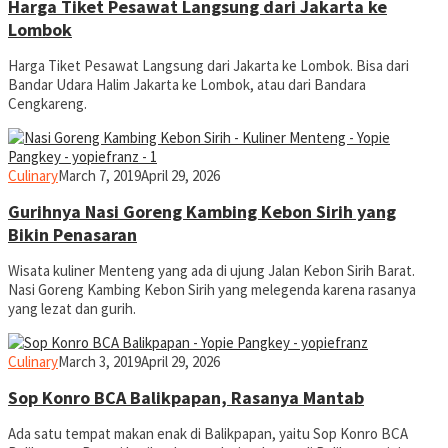
Harga Tiket Pesawat Langsung dari Jakarta ke
Lombok
Harga Tiket Pesawat Langsung dari Jakarta ke Lombok. Bisa dari
Bandar Udara Halim Jakarta ke Lombok, atau dari Bandara
Cengkareng.
yopiefranz
Culinary
March 7, 2019
April 29, 2026
Gurihnya Nasi Goreng Kambing Kebon Sirih yang
Bikin Penasaran
Wisata kuliner Menteng yang ada di ujung Jalan Kebon Sirih Barat.
Nasi Goreng Kambing Kebon Sirih yang melegenda karena rasanya
yang lezat dan gurih.
yopiefranz
Culinary
March 3, 2019
April 29, 2026
Sop Konro BCA Balikpapan, Rasanya Mantab
Ada satu tempat makan enak di Balikpapan, yaitu Sop Konro BCA