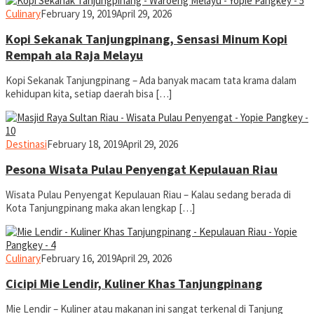
yopiefranz
Culinary
February 19, 2019
April 29, 2026
Kopi Sekanak Tanjungpinang, Sensasi Minum Kopi
Rempah ala Raja Melayu
Kopi Sekanak Tanjungpinang – Ada banyak macam tata krama dalam
kehidupan kita, setiap daerah bisa […]
yopiefranz
Destinasi
February 18, 2019
April 29, 2026
Pesona Wisata Pulau Penyengat Kepulauan Riau
Wisata Pulau Penyengat Kepulauan Riau – Kalau sedang berada di
Kota Tanjungpinang maka akan lengkap […]
yopiefranz
Culinary
February 16, 2019
April 29, 2026
Cicipi Mie Lendir, Kuliner Khas Tanjungpinang
Mie Lendir – Kuliner atau makanan ini sangat terkenal di Tanjung