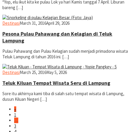
“Yop, elu ikut kita ke pulau Lok ya hari Kamis tanggal 7 April. Liburan
bareng […]
yopiefranz
Destinasi
March 31, 2016
April 29, 2026
Pesona Pulau Pahawang dan Kelagian di Teluk
Lampung
Pulau Pahawang dan Pulau Kelagian sudah menjadi primadona wisata
Teluk Lampung di tahun 2016 ini. […]
yopiefranz
Destinasi
March 25, 2016
May 5, 2026
Teluk Kiluan Tempat Wisata Seru di Lampung
Sore itu akhirnya kami tiba di salah satu tempat wisata di Lampung,
dusun Kiluan Negeri […]
«
1
…
3
4