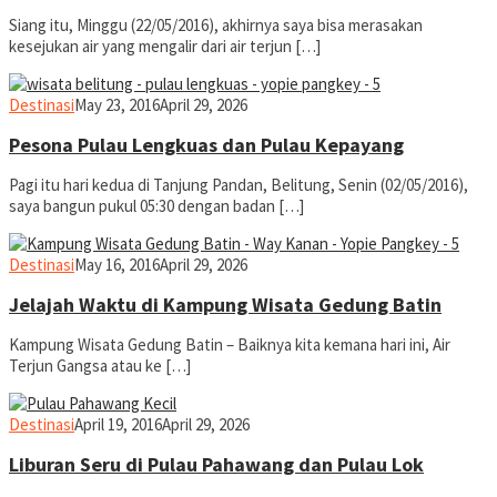
Siang itu, Minggu (22/05/2016), akhirnya saya bisa merasakan
kesejukan air yang mengalir dari air terjun […]
yopiefranz
Destinasi
May 23, 2016
April 29, 2026
Pesona Pulau Lengkuas dan Pulau Kepayang
Pagi itu hari kedua di Tanjung Pandan, Belitung, Senin (02/05/2016),
saya bangun pukul 05:30 dengan badan […]
yopiefranz
Destinasi
May 16, 2016
April 29, 2026
Jelajah Waktu di Kampung Wisata Gedung Batin
Kampung Wisata Gedung Batin – Baiknya kita kemana hari ini, Air
Terjun Gangsa atau ke […]
yopiefranz
Destinasi
April 19, 2016
April 29, 2026
Liburan Seru di Pulau Pahawang dan Pulau Lok