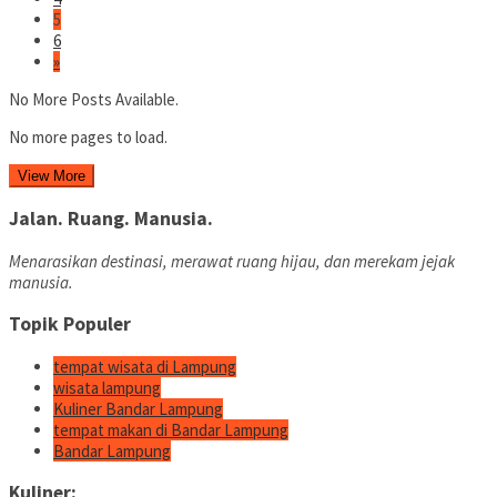
5
6
»
No More Posts Available.
No more pages to load.
View More
Jalan. Ruang. Manusia.
Menarasikan destinasi, merawat ruang hijau, dan merekam jejak
manusia.
Topik Populer
tempat wisata di Lampung
wisata lampung
Kuliner Bandar Lampung
tempat makan di Bandar Lampung
Bandar Lampung
Kuliner: