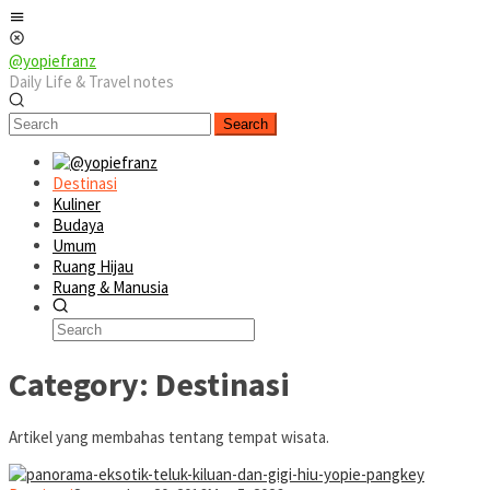
Skip
Mobile
to
Menu
content
@yopiefranz
Daily Life & Travel notes
Search
Destinasi
Kuliner
Budaya
Umum
Ruang Hijau
Ruang & Manusia
Category:
Destinasi
Artikel yang membahas tentang tempat wisata.