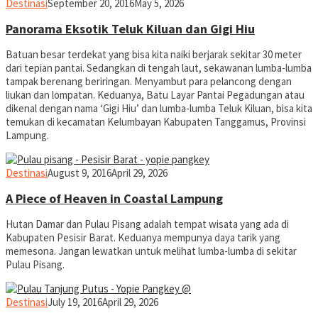
yopiefranz
Destinasi
September 20, 2016
May 5, 2026
Panorama Eksotik Teluk Kiluan dan Gigi Hiu
Batuan besar terdekat yang bisa kita naiki berjarak sekitar 30 meter
dari tepian pantai. Sedangkan di tengah laut, sekawanan lumba-lumba
tampak berenang beriringan. Menyambut para pelancong dengan
liukan dan lompatan. Keduanya, Batu Layar Pantai Pegadungan atau
dikenal dengan nama ‘Gigi Hiu’ dan lumba-lumba Teluk Kiluan, bisa kita
temukan di kecamatan Kelumbayan Kabupaten Tanggamus, Provinsi
Lampung.
yopiefranz
Destinasi
August 9, 2016
April 29, 2026
A Piece of Heaven in Coastal Lampung
Hutan Damar dan Pulau Pisang adalah tempat wisata yang ada di
Kabupaten Pesisir Barat. Keduanya mempunya daya tarik yang
memesona. Jangan lewatkan untuk melihat lumba-lumba di sekitar
Pulau Pisang.
yopiefranz
Destinasi
July 19, 2016
April 29, 2026