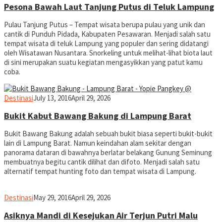
Pesona Bawah Laut Tanjung Putus di Teluk Lampung
Pulau Tanjung Putus – Tempat wisata berupa pulau yang unik dan
cantik di Punduh Pidada, Kabupaten Pesawaran. Menjadi salah satu
tempat wisata di teluk Lampung yang populer dan sering didatangi
oleh Wisatawan Nusantara. Snorkeling untuk melihat-lihat biota laut
di sini merupakan suatu kegiatan mengasyikkan yang patut kamu
coba.
yopiefranz
Destinasi
July 13, 2016
April 29, 2026
Bukit Kabut Bawang Bakung di Lampung Barat
Bukit Bawang Bakung adalah sebuah bukit biasa seperti bukit-bukit
lain di Lampung Barat. Namun keindahan alam sekitar dengan
panorama dataran di bawahnya berlatar belakang Gunung Seminung
membuatnya begitu cantik dilihat dan difoto. Menjadi salah satu
alternatif tempat hunting foto dan tempat wisata di Lampung.
yopiefranz
Destinasi
May 29, 2016
April 29, 2026
Asiknya Mandi di Kesejukan Air Terjun Putri Malu