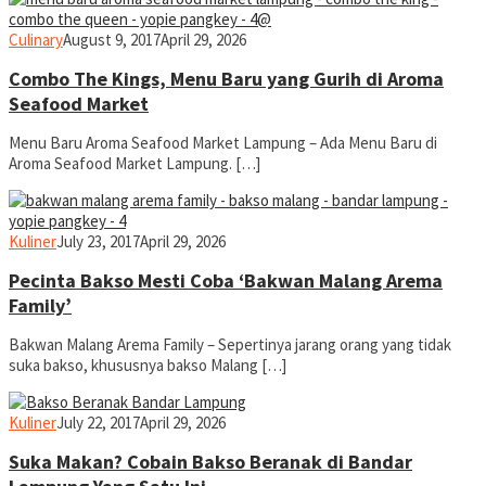
yopiefranz
Culinary
August 9, 2017
April 29, 2026
Combo The Kings, Menu Baru yang Gurih di Aroma
Seafood Market
Menu Baru Aroma Seafood Market Lampung – Ada Menu Baru di
Aroma Seafood Market Lampung. […]
yopiefranz
Kuliner
July 23, 2017
April 29, 2026
Pecinta Bakso Mesti Coba ‘Bakwan Malang Arema
Family’
Bakwan Malang Arema Family – Sepertinya jarang orang yang tidak
suka bakso, khususnya bakso Malang […]
yopiefranz
Kuliner
July 22, 2017
April 29, 2026
Suka Makan? Cobain Bakso Beranak di Bandar