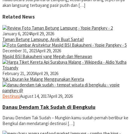
akan langsung terbayang pasir putih dan […]
Related News
January 6, 2024
April 29, 2026
Taman Betung Lampung, Asyik Buat Santai!
December 31, 2023
April 29, 2026
Masjid BSI Bakauheni yang Megah dan Menawan
February 21, 2020
April 29, 2026
Yuk Liburan ke Malang Menggunakan Kereta
@yopiefranz
yopiefranz
Destinasi
August 14, 2017
April 29, 2026
Danau Dendam Tak Sudah di Bengkulu
Danau Dendam Tak Sudah – Mungkin kamu sudah pernah berlibur ke
Bengkul dan mendatangi destinasi […]