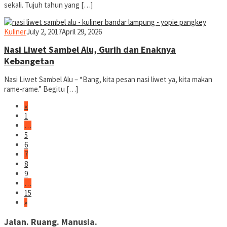
sekali. Tujuh tahun yang […]
yopiefranz
Kuliner
July 2, 2017
April 29, 2026
Nasi Liwet Sambel Alu, Gurih dan Enaknya
Kebangetan
Nasi Liwet Sambel Alu – “Bang, kita pesan nasi liwet ya, kita makan
rame-rame.” Begitu […]
«
1
…
5
6
7
8
9
…
15
»
Jalan. Ruang. Manusia.