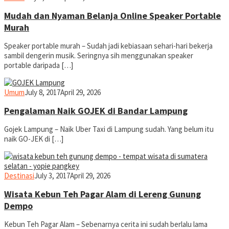
Mudah dan Nyaman Belanja Online Speaker Portable
Murah
Speaker portable murah – Sudah jadi kebiasaan sehari-hari bekerja
sambil dengerin musik. Seringnya sih menggunakan speaker
portable daripada […]
yopiefranz
Umum
July 8, 2017
April 29, 2026
Pengalaman Naik GOJEK di Bandar Lampung
Gojek Lampung – Naik Uber Taxi di Lampung sudah. Yang belum itu
naik GO-JEK di […]
yopiefranz
Destinasi
July 3, 2017
April 29, 2026
Wisata Kebun Teh Pagar Alam di Lereng Gunung
Dempo
Kebun Teh Pagar Alam – Sebenarnya cerita ini sudah berlalu lama