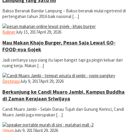
Lampung Yang Satu Ini
Bakso Beranak Bandar Lampung – Bakso beranak mulai ngetrend di
pertengahan tahun 2016 baik nasional […]
yopiefranz
Kuliner
July 15, 2017
April 29, 2026
Mau Makan Khajo Burger, Pesan Saja Lewat GO-
FOOD-nya Gojek
Jadi ceritanya saya siang itu laper banget tapi ga pingin keluar dari
ruang kerja. Makan […]
yopiefranz
Destinasi
July 9, 2017
April 29, 2026
Berkunjung ke Candi Muaro Jambi, Kampus Buddha
di Zaman Kerajaan Sriwijaya
Candi Muaro Jambi – Selain Danau Tujuh dan Gunung Kerinci, Candi
Muaro Jambi juga merupakan […]
yopiefranz
Umum
July 9, 2017
April 29, 2026