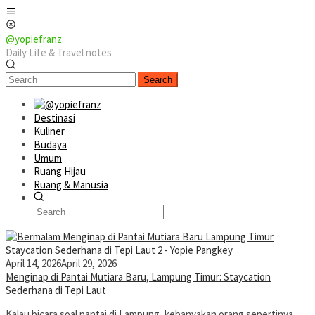
Skip
Mobile
to
Menu
content
@yopiefranz
Daily Life & Travel notes
Search
Destinasi
Kuliner
Budaya
Umum
Ruang Hijau
Ruang & Manusia
April 14, 2026
April 29, 2026
Menginap di Pantai Mutiara Baru, Lampung Timur: Staycation
Sederhana di Tepi Laut
Kalau bicara soal pantai di Lampung, kebanyakan orang sepertinya