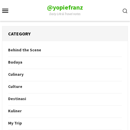
Skip
@yopiefranz
Mobile
to
Daily Life & Travel notes
Menu
content
CATEGORY
Behind the Scene
Budaya
Culinary
Culture
Destinasi
Kuliner
My Trip