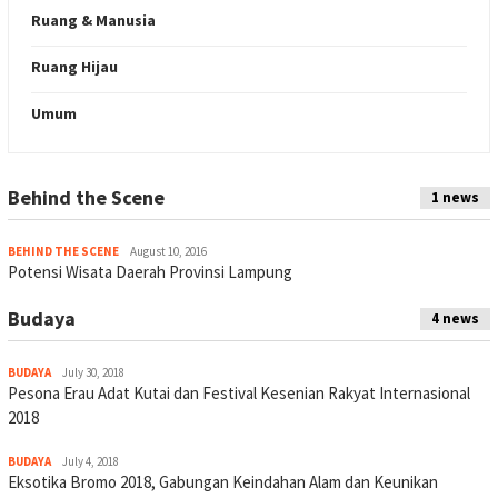
Ruang & Manusia
Ruang Hijau
Umum
Behind the Scene
Indeks
1 news
BEHIND THE SCENE
August 10, 2016
Potensi Wisata Daerah Provinsi Lampung
Budaya
4 news
BUDAYA
July 30, 2018
Pesona Erau Adat Kutai dan Festival Kesenian Rakyat Internasional
2018
BUDAYA
July 4, 2018
Eksotika Bromo 2018, Gabungan Keindahan Alam dan Keunikan