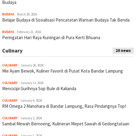
Budaya
BUDAYA
March 29, 2016
Belajar Budaya di Sosialisasi Pencatatan Warisan Budaya Tak Benda
BUDAYA
February 21, 2016
Peringatan Hari Raya Kuningan di Pura Kerti Bhuana
Culinary
20 news
CULINARY
January 26, 2024
Mie Ayam Bewok, Kuliner Favorit di Pusat Kota Bandar Lampung
CULINARY
January 13, 2024
Mencicipi Gurihnya Sop Bule di Kalianda
CULINARY
January 4, 2024
RM Omega 2 Manohara di Bandar Lampung, Rasa Pindangnya Top!
CULINARY
January 2, 2024
Sambal Mewah Bernoeng, Kulineran Mepet Sawah di Gedongtataan
CULINARY
January 1, 2024