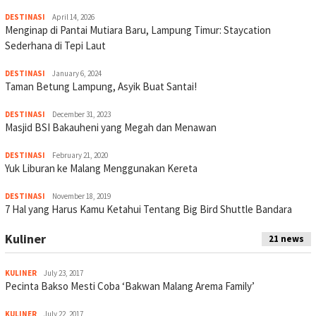
DESTINASI
April 14, 2026
Menginap di Pantai Mutiara Baru, Lampung Timur: Staycation
Sederhana di Tepi Laut
DESTINASI
January 6, 2024
Taman Betung Lampung, Asyik Buat Santai!
DESTINASI
December 31, 2023
Masjid BSI Bakauheni yang Megah dan Menawan
DESTINASI
February 21, 2020
Yuk Liburan ke Malang Menggunakan Kereta
DESTINASI
November 18, 2019
7 Hal yang Harus Kamu Ketahui Tentang Big Bird Shuttle Bandara
Kuliner
21 news
KULINER
July 23, 2017
Pecinta Bakso Mesti Coba ‘Bakwan Malang Arema Family’
KULINER
July 22, 2017